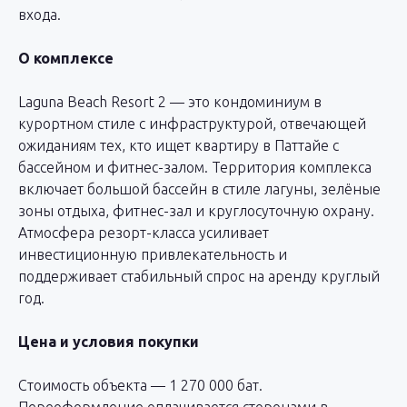
входа.
О комплексе
Laguna Beach Resort 2 — это кондоминиум в
Проконсультируйтесь
курортном стиле с инфраструктурой, отвечающей
ожиданиям тех, кто ищет квартиру в Паттайе с
с экспертом
бассейном и фитнес-залом. Территория комплекса
по недвижимости
включает большой бассейн в стиле лагуны, зелёные
зоны отдыха, фитнес-зал и круглосуточную охрану.
в Тайланде
Атмосфера резорт-класса усиливает
инвестиционную привлекательность и
Оставьте ваши контакты и мы свяжемся
поддерживает стабильный спрос на аренду круглый
с вами в самое ближайшее время, либо
год.
пишите в Telegram или Whatsapp и др.
соцсети в любое время.
Цена и условия покупки
Стоимость объекта — 1 270 000 бат.
Переоформление оплачивается сторонами в